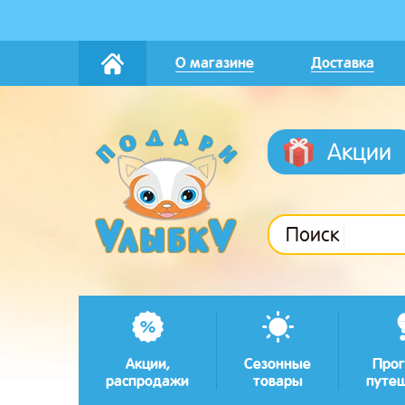
О магазине
Доставка
Акции
Поиск
Акции,
Сезонные
Прог
распродажи
товары
путе