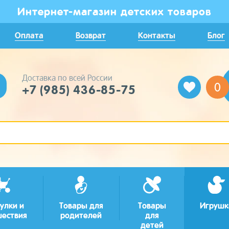
Интернет-магазин детских товаров
Оплата
Возврат
Контакты
Блог
Доставка по всей России
0
+7 (985) 436-85-75
улки и
Товары для
Товары
Игрушк
шествия
родителей
для
детей