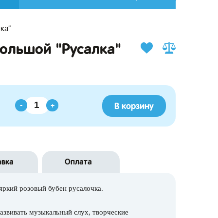
ка"
ольшой "Русалка"
В корзину
-
+
авка
Оплата
яркий розовый бубен русалочка.
развивать музыкальный слух, творческие