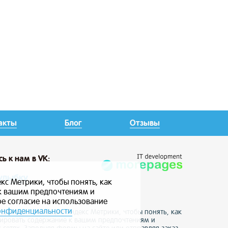
акты
Блог
Отзывы
сь
к нам в VK:
улыбку
кс Метрики, чтобы понять, как
 к вашим предпочтениям и
ое согласие на использование
онфиденциальности
е данные с помощью Яндекс Метрики, чтобы понять, как
птировать содержание к вашим предпочтениям и