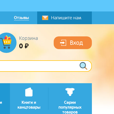
Отзывы
Напишите нам
Корзина
Вход
0 ₽
и
Книги и
Серии
канцтовары
популярных
товаров