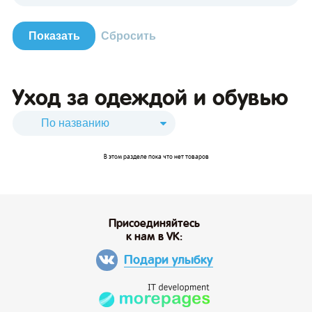
Уход за одеждой и обувью
зывы
В этом разделе пока что нет товаров
Присоединяйтесь
к нам в VK:
Подари улыбку