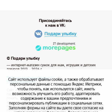
Присоединяйтесь
к нам в VK:
Подари улыбку
© Подари улыбку
— интернет-магазин сумок для мам, игрушек и детских
товаров 2013 – 2026 г.
Политика конфиденциальности
Сайт использует файлы cookie, а также обрабатывает
Публичная оферта
персональные данные с помощью Яндекс Метрики,
чтобы понять, как используется сайт, иметь
Сайт использует файлы cookie, а также обрабатывает
возможность улучшить его работу, адаптировать
персональные данные с помощью Яндекс Метрики, чтобы
содержание к вашим предпочтениям и
понять, как используется сайт, и иметь возможность
улучшить его работу, адаптировать содержание к вашим
персонализировать публикации в социальных сетях.
предпочтениям и персонализировать рекламу, маркетинг и
Заполняя формы на сайте вы даете свое согласие на
публикации в социальных сетях. Заполняя формы на сайте