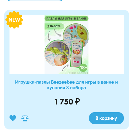
NEW
зывы
Игрушки-пазлы Beezeebee для игры в ванне и
купания 3 набора
1 750 ₽
В корзину