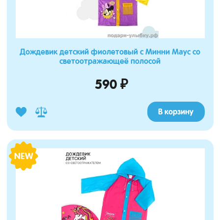
Дождевик детский фиолетовый с Минни Маус со
светоотражающеё полосой
590 ₽
В корзину
NEW