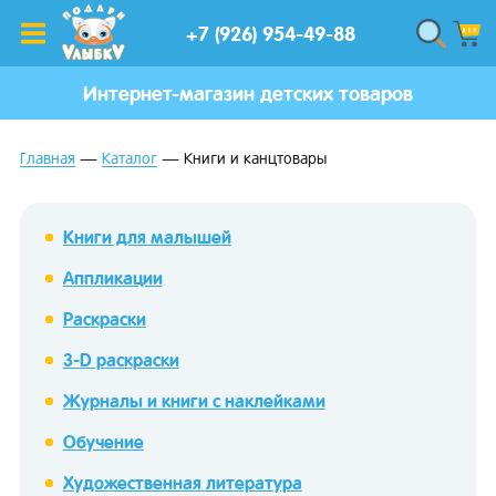
+7 (926) 954-49-88
Интернет-магазин детских товаров
Главная
Каталог
Книги и канцтовары
Книги для малышей
Аппликации
Раскраски
3-D раскраски
Журналы и книги с наклейками
Обучение
Художественная литература