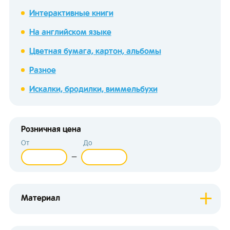
Интерактивные книги
На английском языке
Цветная бумага, картон, альбомы
Разное
зывы
Искалки, бродилки, виммельбухи
Розничная цена
От
До
—
Материал