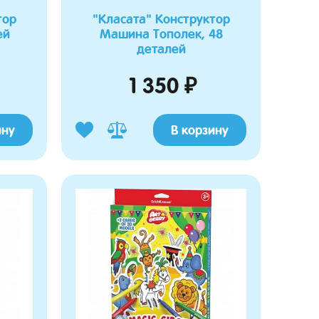
тор
"Класата" Конструктор
ей
Машина Тополек, 48
деталей
1 350 ₽
ину
В корзину