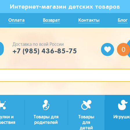
Интернет-магазин детских товаров
Оплата
Возврат
Контакты
Блог
Доставка по всей России
0
+7 (985) 436-85-75
улки и
Товары для
Товары
Игрушк
шествия
родителей
для
детей