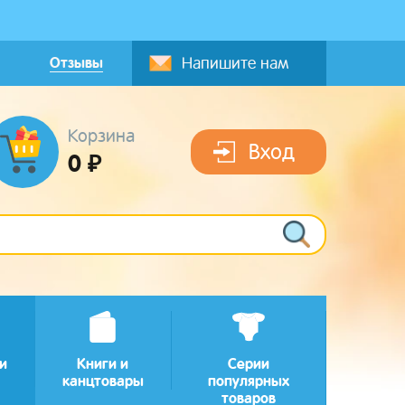
Отзывы
Напишите нам
Корзина
Вход
0 ₽
и
Книги и
Серии
канцтовары
популярных
товаров