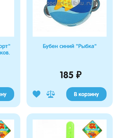
орт"
Бубен синий "Рыбка"
ков.
185 ₽
ину
В корзину