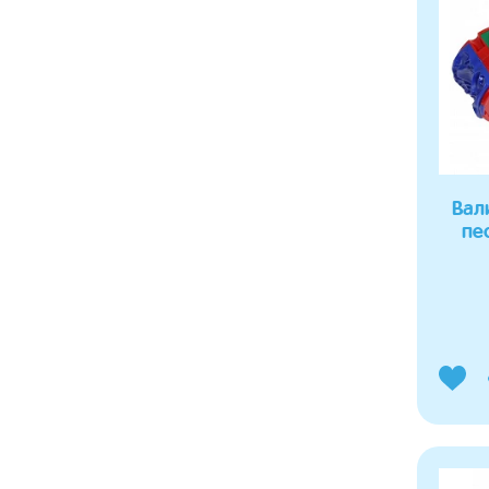
Вал
пе