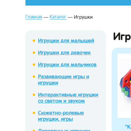
Главная
Каталог
Игрушки
Иг
Игрушки для малышей
Игрушки для девочек
зывы
Игрушки для мальчиков
Развивающие игры и
игрушки
Интерактивные игрушки
со светом и звуком
Сюжетно-ролевые
игрушки, игры
"К
Деревянные игрушки