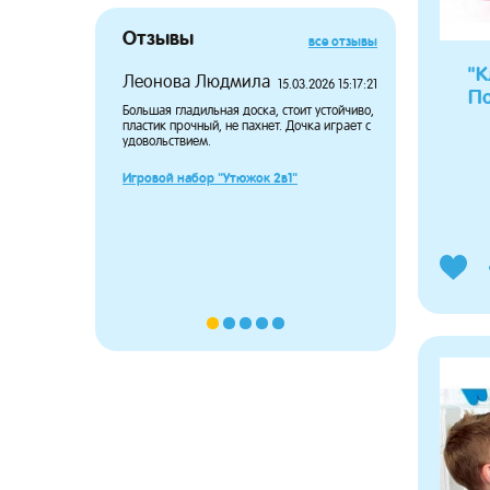
Отзывы
все отзывы
"К
Леонова Людмила
Потапов
15.03.2026 15:17:21
По
Большая гладильная доска, стоит устойчиво,
Дочка давн
пластик прочный, не пахнет. Дочка играет с
чтобы носит
удовольствием.
довольны п
большой, н
сидит в пе
Игровой набор "Утюжок 2в1"
ребёнка.
Пупсёныш 