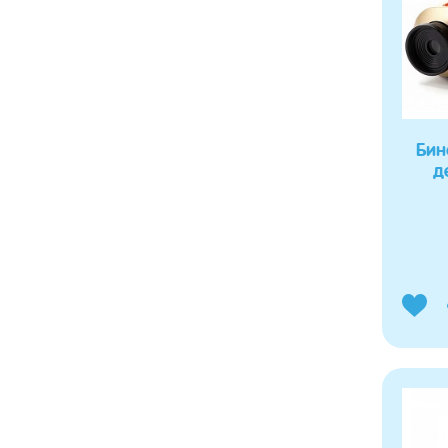
Бин
д