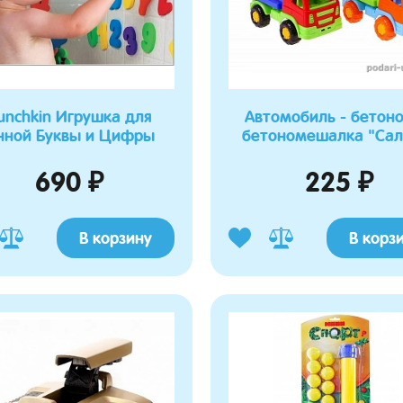
nchkin Игрушка для
Автомобиль - бетон
нной Буквы и Цифры
бетономешалка "Са
690 ₽
225 ₽
В корзину
В корз