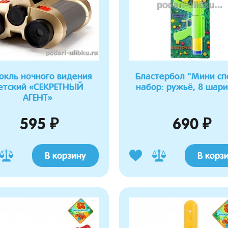
окль ночного видения
Бластербол "Мини сп
етский «СЕКРЕТНЫЙ
набор: ружьё, 8 шари
АГЕНТ»
595 ₽
690 ₽
В корзину
В корз