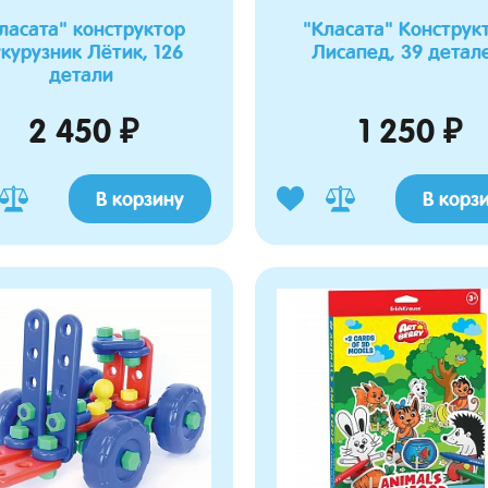
ласата" конструктор
"Класата" Конструк
курузник Лётик, 126
Лисапед, 39 детал
детали
2 450 ₽
1 250 ₽
В корзину
В корз