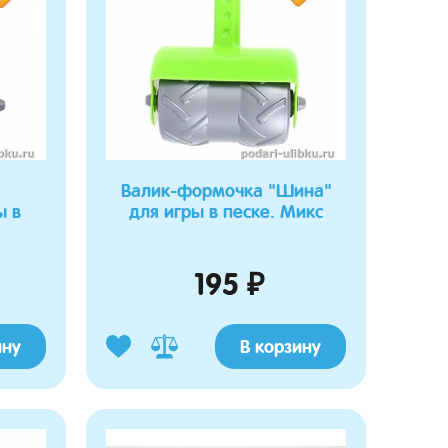
Валик-формочка "Шина"
ы в
для игры в песке. Микс
195 ₽
ину
В корзину