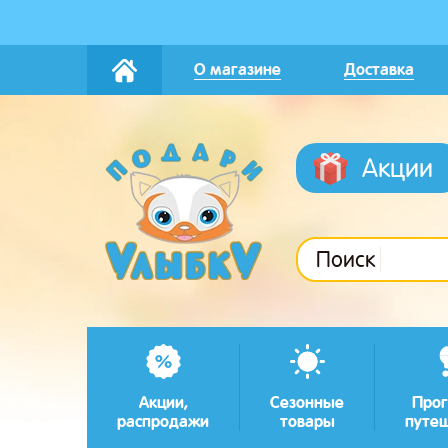
О магазине
Доставка
Акции
Поиск
Акции,
Сезонные
Прог
распродажи
товары
путе