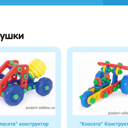
рушки
ласата" конструктор
"Класата" Конструк