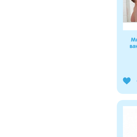
Mu
ва