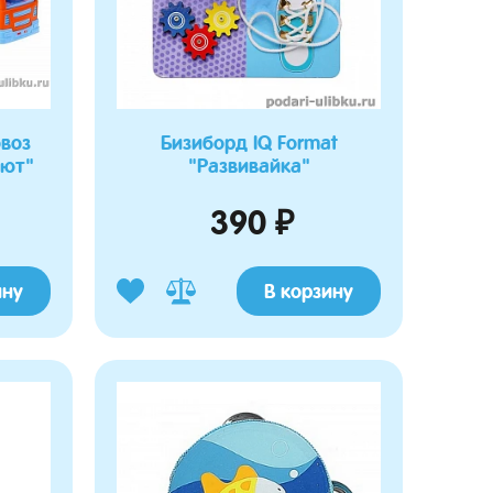
овоз
Бизиборд IQ Format
лют"
"Развивайка"
390 ₽
ину
В корзину