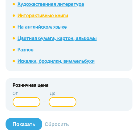
Художественная литература
Интерактивные книги
На английском языке
Цветная бумага, картон, альбомы
зывы
Разное
Искалки, бродилки, виммельбухи
Розничная цена
От
До
—