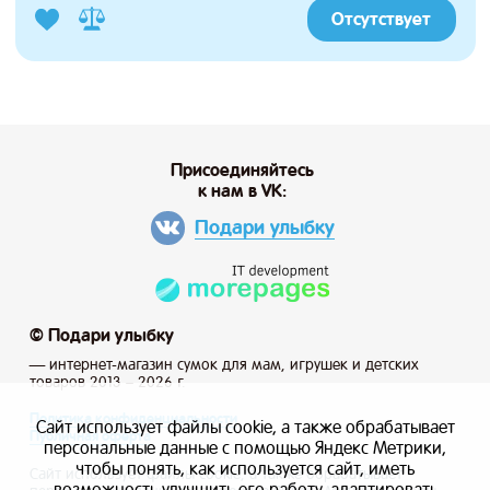
Отсутствует
Присоединяйтесь
к нам в VK:
Подари улыбку
© Подари улыбку
— интернет-магазин сумок для мам, игрушек и детских
товаров 2013 – 2026 г.
Политика конфиденциальности
Сайт использует файлы cookie, а также обрабатывает
Публичная оферта
персональные данные с помощью Яндекс Метрики,
чтобы понять, как используется сайт, иметь
Сайт использует файлы cookie, а также обрабатывает
возможность улучшить его работу, адаптировать