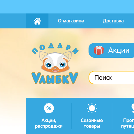
О магазине
Доставка
Акции
Поиск
Акции,
Сезонные
Прог
распродажи
товары
путе