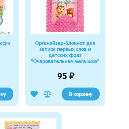
ссии
Органайзер-блокнот для
записи первых слов и
детских фраз
"Очаровательная малышка"
95 ₽
ину
В корзину