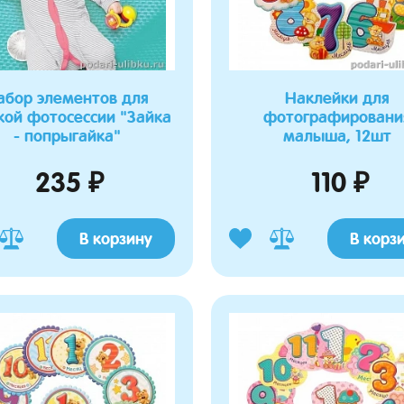
абор элементов для
Наклейки для
кой фотосессии "Зайка
фотографировани
- попрыгайка"
малыша, 12шт
235 ₽
110 ₽
В корзину
В корз