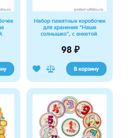
бочек
Набор памятных коробочек
ша
для хранения "Наше
й.
солнышко", с анкетой.
98 ₽
ину
В корзину