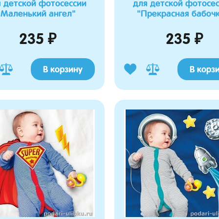
 детской фотосессии
для детской фотосе
"Маленький ангел"
"Прекрасная бабоч
235 ₽
235 ₽
В корзину
В корз
а Марина
Журавлева Роза
10.03.2026 19:06:15
24.02.2026 20:05:01
о просила такого пупсеныша,
Купила для санок, которые как коляска,
ь в кенгуру и мы остались
отлично вписался, боковушки на матрасике