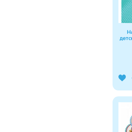
Н
детс