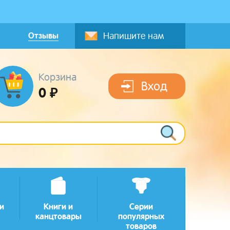
Отзывы
Напишите нам
Корзина
Вход
0 ₽
и
Книги и
Серии
канцтовары
популярных
товаров