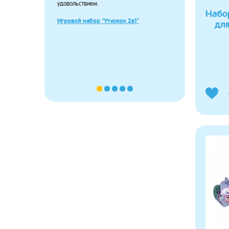
удовольствием.
довольны п
большой, н
Набо
сидит в пе
Игровой набор "Утюжок 2в1"
для
ребёнка.
Пупсёныш 