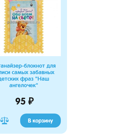
ганайзер-блокнот для
писи самых забавных
детских фраз "Наш
ангелочек"
95 ₽
В корзину