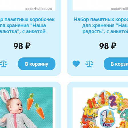
р памятных коробочек
Набор памятных коро
ля хранения "Наша
для хранения "На
алютка", с анкетой.
радость", с анкето
98 ₽
98 ₽
В корзину
В корз