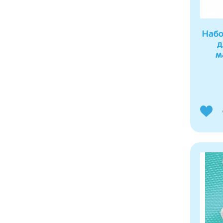
Набо
д
м