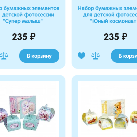
окупкой. Пупсик достаточно
хорошо бочки ребёнка прикрывают. Мягкий
е мелкий, реалистичный, удобно
и теплый.
р бумажных элементов
Набор бумажных элем
реноске и не тяжёлый для
 детской фотосессии
для детской фотосе
Матрасик универсальный с отворотом
"Супер малыш"
"Юный космонавт
для санок,колясок, автокресел.
в переноске "Маленько чудо"
235 ₽
235 ₽
В корзину
В корз