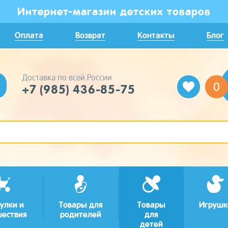
Интернет-магазин детских товаров
Оплата
Возврат
Контакты
Блог
Доставка по всей России
0
+7 (985) 436-85-75
улки и
Товары для
Товары
Игрушк
шествия
родителей
для
детей