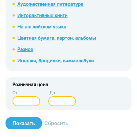
Художественная литература
Интерактивные книги
На английском языке
Цветная бумага, картон, альбомы
зывы
Разное
Искалки, бродилки, виммельбухи
Розничная цена
От
До
—