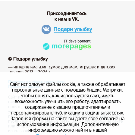
Присоединяйтесь
к нам в VK:
Подари улыбку
© Подари улыбку
— интернет-магазин сумок для мам, игрушек и детских
товаров 2013 – 2026 г.
Политика конфиденциальности
Сайт использует файлы cookie, а также обрабатывает
Публичная оферта
персональные данные с помощью Яндекс Метрики,
чтобы понять, как используется сайт, иметь
Сайт использует файлы cookie, а также обрабатывает
возможность улучшить его работу, адаптировать
персональные данные с помощью Яндекс Метрики, чтобы
содержание к вашим предпочтениям и
понять, как используется сайт, и иметь возможность
улучшить его работу, адаптировать содержание к вашим
персонализировать публикации в социальных сетях.
предпочтениям и персонализировать рекламу, маркетинг и
Заполняя формы на сайте вы даете свое согласие на
публикации в социальных сетях. Заполняя формы на сайте
использование информации. Дополнительную
или отправляя заказ вы даете свое согласие на
информацию можно найти в нашей
использование информации.