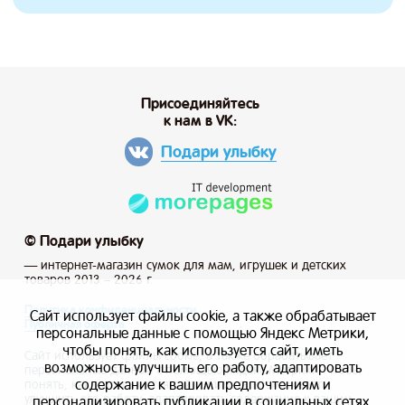
Присоединяйтесь
к нам в VK:
Подари улыбку
© Подари улыбку
— интернет-магазин сумок для мам, игрушек и детских
товаров 2013 – 2026 г.
Политика конфиденциальности
Сайт использует файлы cookie, а также обрабатывает
Публичная оферта
персональные данные с помощью Яндекс Метрики,
чтобы понять, как используется сайт, иметь
Сайт использует файлы cookie, а также обрабатывает
возможность улучшить его работу, адаптировать
персональные данные с помощью Яндекс Метрики, чтобы
содержание к вашим предпочтениям и
понять, как используется сайт, и иметь возможность
улучшить его работу, адаптировать содержание к вашим
персонализировать публикации в социальных сетях.