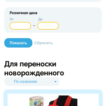
Розничная цена
От
До
—
зывы
Для переноски
новорожденного