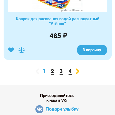
Коврик для рисования водой разноцветный
"Утёнок"
485 ₽
В корзину
2
3
4
1
Присоединяйтесь
к нам в VK:
Подари улыбку