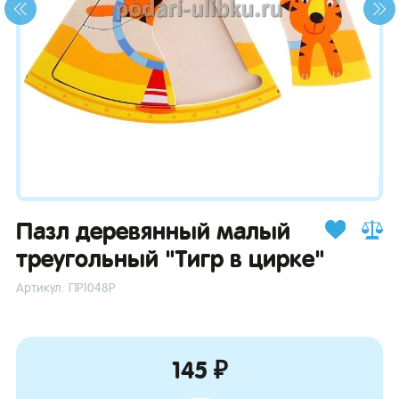
зывы
Пазл деревянный малый
треугольный "Тигр в цирке"
Артикул: ПР1048Р
145 ₽