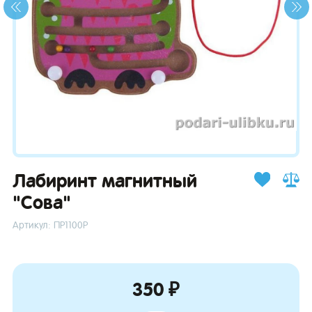
зывы
Лабиринт магнитный
"Сова"
Артикул: ПР1100Р
350 ₽