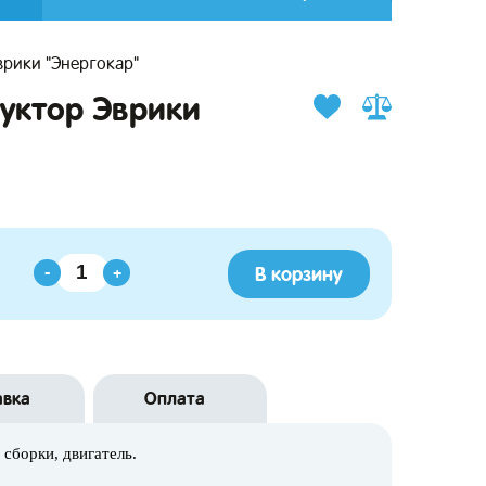
врики "Энергокар"
уктор Эврики
В корзину
-
+
авка
Оплата
 сборки, двигатель.