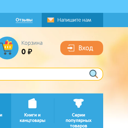
Отзывы
Напишите нам
Корзина
Вход
0 ₽
и
Книги и
Серии
канцтовары
популярных
товаров