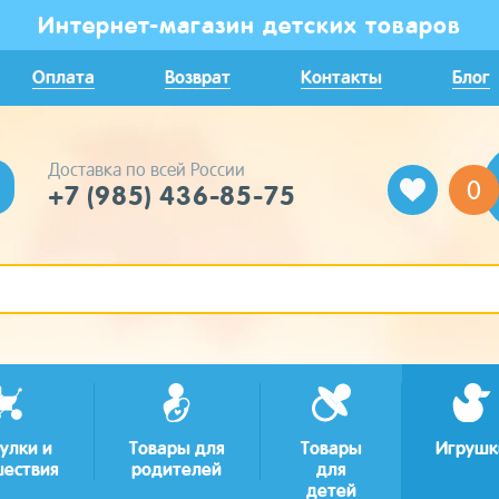
Интернет-магазин детских товаров
Оплата
Возврат
Контакты
Блог
Доставка по всей России
0
+7 (985) 436-85-75
улки и
Товары для
Товары
Игрушк
шествия
родителей
для
детей