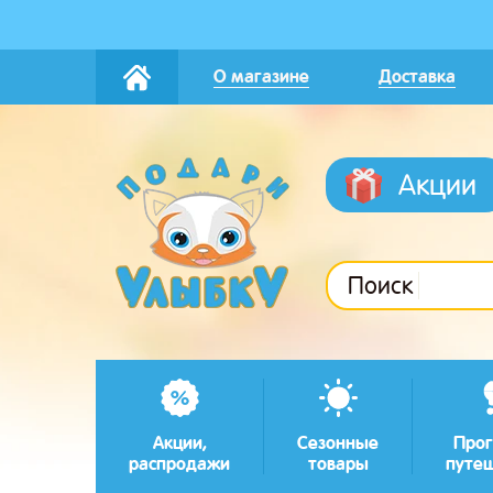
О магазине
Доставка
Акции
Поиск
Акции,
Сезонные
Прог
распродажи
товары
путе