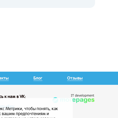
акты
Блог
Отзывы
сь
к нам в VK:
улыбку
кс Метрики, чтобы понять, как
 к вашим предпочтениям и