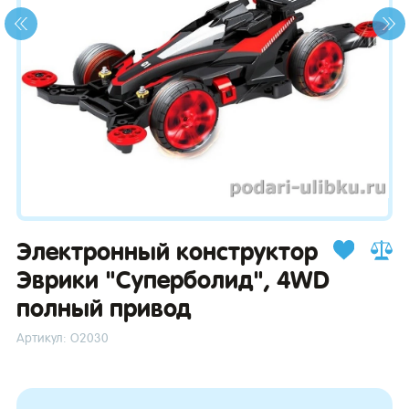
зывы
Электронный конструктор
Эврики "Суперболид", 4WD
полный привод
Артикул: О2030