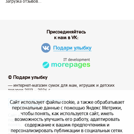
Загрузка отзывов...
Присоединяйтесь
к нам в VK:
Подари улыбку
© Подари улыбку
— интернет-магазин сумок для мам, игрушек и детских
товаров 2013 – 2026 г.
Политика конфиденциальности
Сайт использует файлы cookie, а также обрабатывает
Публичная оферта
персональные данные с помощью Яндекс Метрики,
чтобы понять, как используется сайт, иметь
Сайт использует файлы cookie, а также обрабатывает
возможность улучшить его работу, адаптировать
персональные данные с помощью Яндекс Метрики, чтобы
содержание к вашим предпочтениям и
понять, как используется сайт, и иметь возможность
улучшить его работу, адаптировать содержание к вашим
персонализировать публикации в социальных сетях.