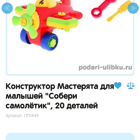
зывы
Конструктор Мастерята для
малышей "Собери
самолётик", 20 деталей
Артикул: ПП1449