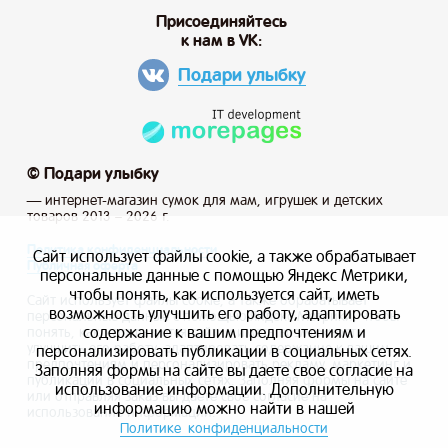
Присоединяйтесь
к нам в VK:
Подари улыбку
© Подари улыбку
— интернет-магазин сумок для мам, игрушек и детских
товаров 2013 – 2026 г.
Политика конфиденциальности
Сайт использует файлы cookie, а также обрабатывает
Публичная оферта
персональные данные с помощью Яндекс Метрики,
чтобы понять, как используется сайт, иметь
Сайт использует файлы cookie, а также обрабатывает
возможность улучшить его работу, адаптировать
персональные данные с помощью Яндекс Метрики, чтобы
содержание к вашим предпочтениям и
понять, как используется сайт, и иметь возможность
улучшить его работу, адаптировать содержание к вашим
персонализировать публикации в социальных сетях.
предпочтениям и персонализировать рекламу, маркетинг и
Заполняя формы на сайте вы даете свое согласие на
публикации в социальных сетях. Заполняя формы на сайте
использование информации. Дополнительную
или отправляя заказ вы даете свое согласие на
информацию можно найти в нашей
использование информации.
Политике конфиденциальности