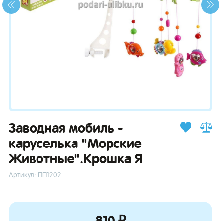
зывы
Заводная мобиль -
каруселька "Морские
Животные".Крошка Я
Артикул: ПП1202
810 ₽