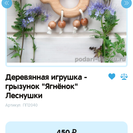
зывы
Деревянная игрушка -
грызунок "Ягнёнок"
Леснушки
Артикул: ПП2040
450 ₽