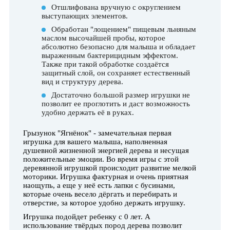
Отшлифована вручную с округлением
выступающих элементов.
Обработан "лощением" пищевым льняным
маслом высочайшей пробы, которое
абсолютно безопасно для малыша и обладает
выраженным бактерицидным эффектом.
Также при такой обработке создаётся
защитный слой, он сохраняет естественный
вид и структуру дерева.
Достаточно большой размер игрушки не
позволит ее проглотить и даст возможность
удобно держать её в руках.
Грызунок "Ягнёнок"
- замечательная первая
игрушка для вашего малыша, наполненная
душевной жизненной энергией дерева и несущая
положительные эмоции. Во время игры с этой
деревянной игрушкой происходит развитие мелкой
моторики.
Игрушка фактурная и очень приятная
наощупь, а еще у неё есть лапки с бусинами,
которые очень весело дёргать и перебирать и
отверстие, за которое удобно держать игрушку.
Игрушка подойдет ребенку с 0 лет. А
использование твёрдых пород дерева позволит