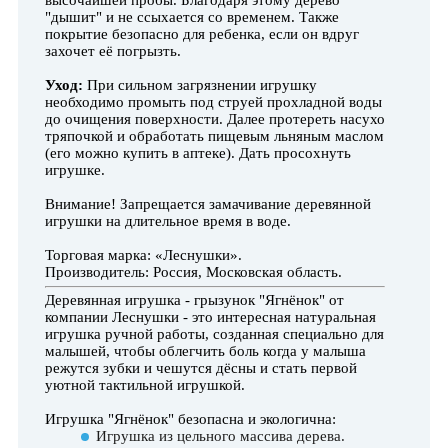
высочайшей пробы. Благодаря этом
у дерево
"дышит" и не ссыхается со временем. Также
покрытие безопасно для ребенка, если он вдруг
захочет её погрызть.
Уход:
При сильном загрязнении игрушку
необходимо промыть под струей прохладной воды
до очищения поверхности. Далее протереть насухо
тряпочкой и обработать пищевым льняным маслом
(его можно купить в аптеке). Дать просохнуть
игрушке.
Внимание! Запрещается замачивание деревянной
игрушки на длительное время в воде.
Торговая марка: «Леснушки».
Производитель: Россия, Московская область.
Деревянная игрушка - грызунок "Ягнёнок" от
компании Леснушки -
это интересная натуральная
игрушка ручной работы, созданная специально для
малышей, чтобы облегчить боль когда у малыша
режутся зубки и чешутся дёсны и стать первой
уютной тактильной игрушкой
.
Игрушка "Ягнёнок" безопасна и экологична:
Игрушка из цельного массива дерева.