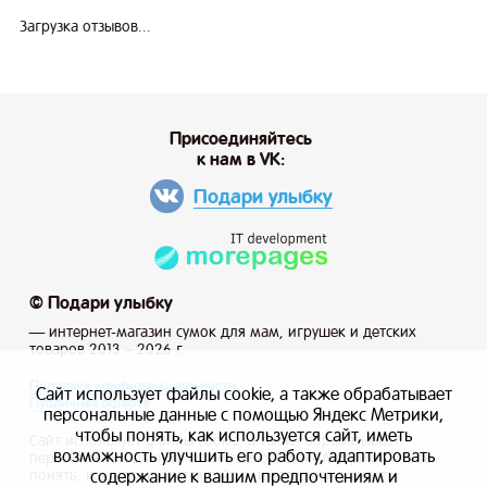
Загрузка отзывов...
Присоединяйтесь
к нам в VK:
Подари улыбку
© Подари улыбку
— интернет-магазин сумок для мам, игрушек и детских
товаров 2013 – 2026 г.
Политика конфиденциальности
Сайт использует файлы cookie, а также обрабатывает
Публичная оферта
персональные данные с помощью Яндекс Метрики,
чтобы понять, как используется сайт, иметь
Сайт использует файлы cookie, а также обрабатывает
возможность улучшить его работу, адаптировать
персональные данные с помощью Яндекс Метрики, чтобы
содержание к вашим предпочтениям и
понять, как используется сайт, и иметь возможность