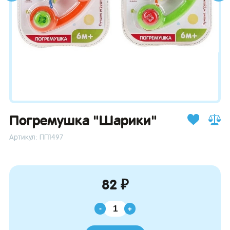
зывы
Погремушка "Шарики"
Артикул: ПП1497
82 ₽
-
+