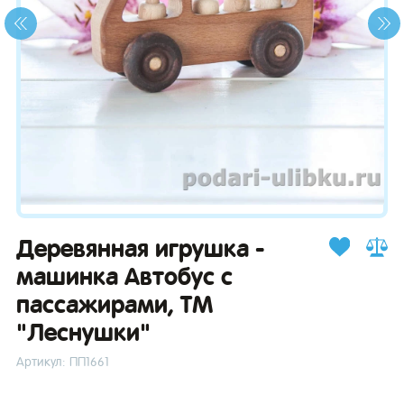
зывы
Деревянная игрушка -
машинка Автобус с
пассажирами, ТМ
"Леснушки"
Артикул: ПП1661