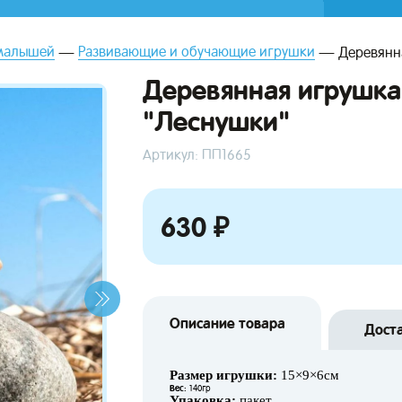
малышей
Развивающие и обучающие игрушки
Деревянн
Деревянная игрушк
"Леснушки"
Артикул: ПП1665
630 ₽
Описание товара
Дост
Размер игрушки:
15×9×6см
Вес:
140гр
Упаковка:
пакет