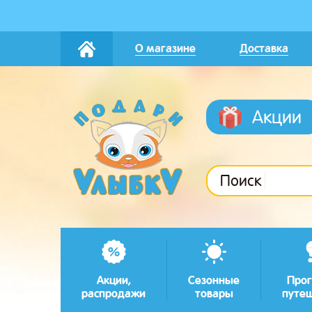
О магазине
Доставка
Акции
Поиск
Акции,
Сезонные
Прог
распродажи
товары
путе