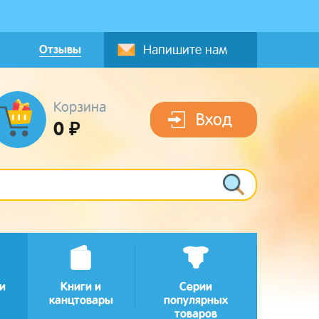
Отзывы
Напишите нам
Корзина
Вход
0 ₽
и
Книги и
Серии
канцтовары
популярных
товаров