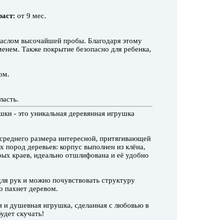
раст:
от 9 мес.
слом высочайшей пробы. Благодаря этому
менем. Также покрытие безопасно для ребенка,
ом.
ласть.
ки - это уникальная деревянная игрушка
среднего размера интересной, притягивающей
х пород деревьев: корпус выполнен из клёна,
трых краев, идеально отшлифована и её удобно
ля рук и можно почувствовать структуру
о пахнет деревом.
я и душевная игрушка, сделанная с любовью в
удет скучать!