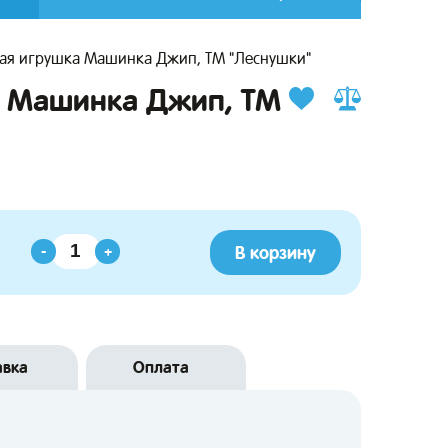
ая игрушка Машинка Джип, ТМ "Леснушки"
а Машинка Джип, ТМ
В корзину
-
+
авка
Оплата