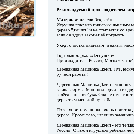
Рекомендуемый производителем воз
Материал:
дерево бук, клён
Игрушка покрыта пищевым льняным ма
дерево "дышит" и не ссыхается со вре
если он вдруг захочет её погрызть.
Уход:
очистка пищевым льняным масл
Торговая марка: «Леснушки».
Производитель: Россия, Московская об
Деревянная Машинка Джип, ТМ Леснуш
ручной работы!
Деревянная Машинка Джип - машинка 
взгляд формы. Машинка сделана из дву
колёса и оси из бука. Она не имеет ос
держать маленькой ручкой.
Поверхность машинки очень приятна д
дерева. Кроме того, игрушка заманчив
Деревянная Машинка Джип - это тёпла
России! С такой игрушкой ребёнок не б