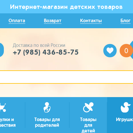
Интернет-магазин детских товаров
Оплата
Возврат
Контакты
Блог
Доставка по всей России
0
+7 (985) 436-85-75
улки и
Товары для
Товары
Игрушк
шествия
родителей
для
детей