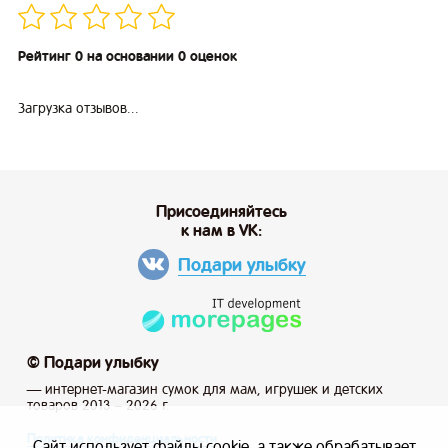
Рейтинг 0 на основании 0 оценок
Загрузка отзывов...
Присоединяйтесь
к нам в VK:
Подари улыбку
© Подари улыбку
— интернет-магазин сумок для мам, игрушек и детских
товаров 2013 – 2026 г.
Политика конфиденциальности
Сайт использует файлы cookie, а также обрабатывает