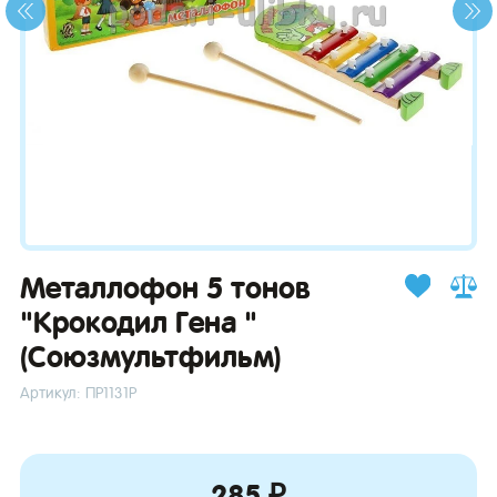
зывы
Металлофон 5 тонов
"Крокодил Гена "
(Союзмультфильм)
Артикул: ПР1131Р
285 ₽