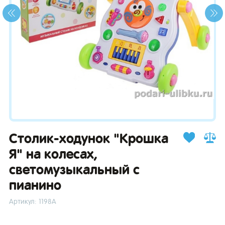
зывы
Столик-ходунок "Крошка
Я" на колесах,
светомузыкальный с
пианино
Артикул: 1198А