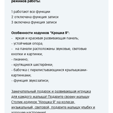
режимов работы:
1 работают все функции
2 отключена функция записи
3 включена функция записи
Особенности ходунков "Крошка Я":
- яркая и красивая развивающая панель;
- устойчивая опора;
- на панели расположены звуковые, световые
кнопки и картинки;
- пианино;
- крутящиеся шестерёнки;
- бабочка с перелистывающимся крылышками-
картинками;
- функция звукозаписи;
Замечательный подарок и развивающая игрушка
для каждого малыша! Подарите своему малышу
Столик-ходунок "Крошка Я" на колесах,
музыкальный, световой, подарите малышу улыбку и
хорошее настроение!