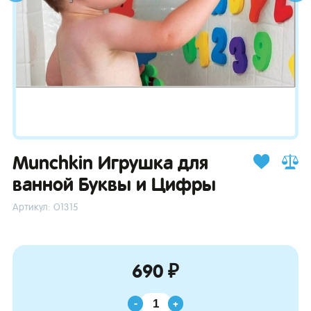
зывы
Munchkin Игрушка для
ванной Буквы и Цифры
Артикул: О1315
690 ₽
-
+