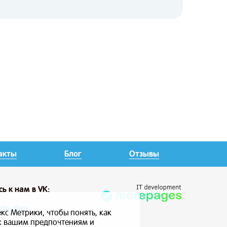
акты
Блог
Отзывы
сь
к нам в VK:
улыбку
кс Метрики, чтобы понять, как
 к вашим предпочтениям и