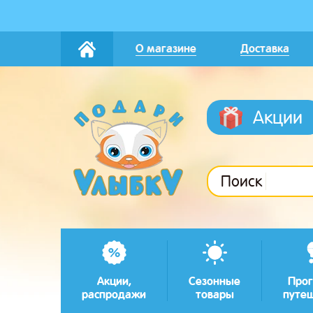
О магазине
Доставка
Акции
Поиск
Акции,
Сезонные
Прог
распродажи
товары
путе