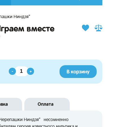
епашки Ниндзя"
Играем вместе
"
В корзину
-
+
авка
Оплата
 "Черепашки Ниндзя" несомненно
ителям героев известного мультика и