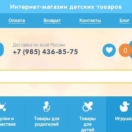
Интернет-магазин детских товаров
Оплата
Возврат
Контакты
Блог
Доставка по всей России
0
+7 (985) 436-85-75
улки и
Товары для
Товары
Игрушк
шествия
родителей
для
детей