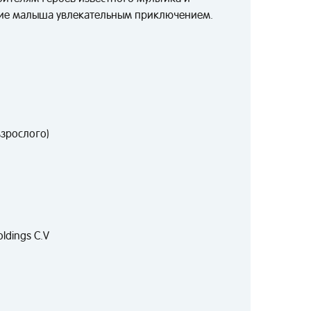
ие малыша увлекательным приключением.
взрослого)
ldings C.V