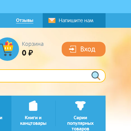
Отзывы
Напишите нам
Корзина
Вход
0 ₽
и
Книги и
Серии
канцтовары
популярных
товаров