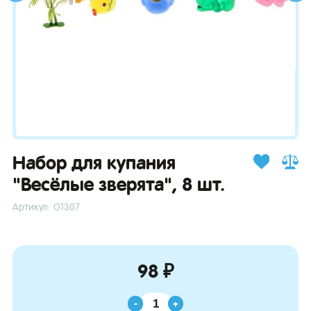
зывы
Набор для купания
"Весёлые зверята", 8 шт.
Артикул: О1307
98 ₽
-
+