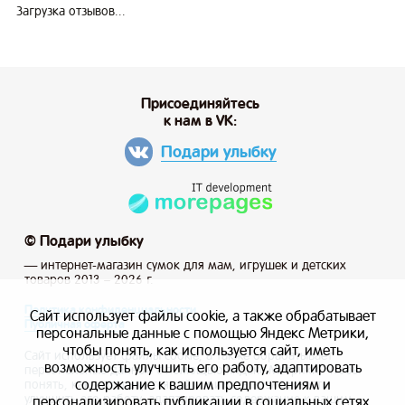
Загрузка отзывов...
Присоединяйтесь
к нам в VK:
Подари улыбку
© Подари улыбку
— интернет-магазин сумок для мам, игрушек и детских
товаров 2013 – 2026 г.
Политика конфиденциальности
Сайт использует файлы cookie, а также обрабатывает
Публичная оферта
персональные данные с помощью Яндекс Метрики,
чтобы понять, как используется сайт, иметь
Сайт использует файлы cookie, а также обрабатывает
возможность улучшить его работу, адаптировать
персональные данные с помощью Яндекс Метрики, чтобы
содержание к вашим предпочтениям и
понять, как используется сайт, и иметь возможность
улучшить его работу, адаптировать содержание к вашим
персонализировать публикации в социальных сетях.