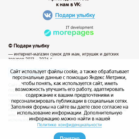
к нам в VK:
Подари улыбку
© Подари улыбку
— интернет-магазин сумок для мам, игрушек и детских
товаров 2013 – 2026 г.
Политика конфиденциальности
Сайт использует файлы cookie, а также обрабатывает
Публичная оферта
персональные данные с помощью Яндекс Метрики,
чтобы понять, как используется сайт, иметь
Сайт использует файлы cookie, а также обрабатывает
возможность улучшить его работу, адаптировать
персональные данные с помощью Яндекс Метрики, чтобы
содержание к вашим предпочтениям и
понять, как используется сайт, и иметь возможность
улучшить его работу, адаптировать содержание к вашим
персонализировать публикации в социальных сетях.
предпочтениям и персонализировать рекламу, маркетинг и
Заполняя формы на сайте вы даете свое согласие на
публикации в социальных сетях. Заполняя формы на сайте
использование информации. Дополнительную
или отправляя заказ вы даете свое согласие на
информацию можно найти в нашей
использование информации.
Политике конфиденциальности
Понятно