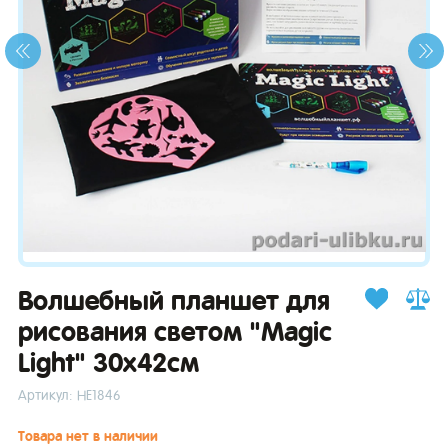
зывы
Волшебный планшет для
рисования светом "Magic
Light" 30х42см
Артикул: НЕ1846
Товара нет в наличии