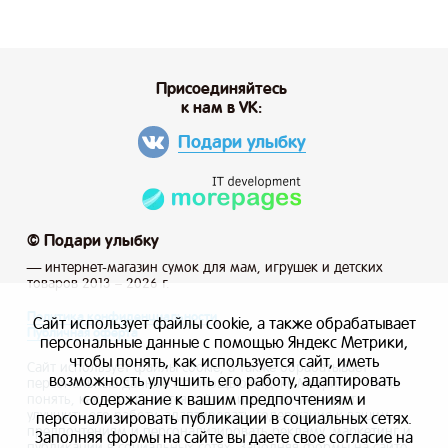
Присоединяйтесь
к нам в VK:
Подари улыбку
© Подари улыбку
— интернет-магазин сумок для мам, игрушек и детских
товаров 2013 – 2026 г.
Политика конфиденциальности
Сайт использует файлы cookie, а также обрабатывает
Публичная оферта
персональные данные с помощью Яндекс Метрики,
чтобы понять, как используется сайт, иметь
Сайт использует файлы cookie, а также обрабатывает
возможность улучшить его работу, адаптировать
персональные данные с помощью Яндекс Метрики, чтобы
содержание к вашим предпочтениям и
понять, как используется сайт, и иметь возможность
улучшить его работу, адаптировать содержание к вашим
персонализировать публикации в социальных сетях.
предпочтениям и персонализировать рекламу, маркетинг и
Заполняя формы на сайте вы даете свое согласие на
публикации в социальных сетях. Заполняя формы на сайте