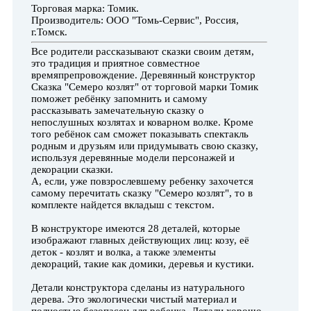
Торговая марка: Томик.
Производитель: ООО "Томь-Сервис", Россия,
г.Томск.
Все родители рассказывают сказки своим детям,
это традиция и приятное совместное
времяпрепровождение. Деревянный конструктор
Сказка "Семеро козлят" от торговой марки Томик
поможет ребёнку запомнить и самому
рассказывать замечательную сказку о
непослушных козлятах и коварном волке. Кроме
того ребёнок сам сможет показывать спектакль
родным и друзьям или придумывать свою сказку,
используя деревянные модели персонажей и
декорации сказки.
А, если, уже повзрослевшему ребенку захочется
самому перечитать сказку "Семеро козлят", то в
комплекте найдется вкладыш с текстом.
В конструкторе имеются 28 деталей, которые
изображают главных действующих лиц: козу, её
деток - козлят и волка, а также элементы
декораций, такие как домики, деревья и кустики.
Детали конструктора сделаны из натурального
дерева. Это экологически чистый материал и