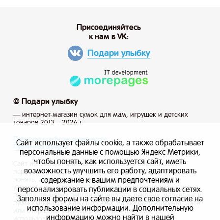
Присоединяйтесь
к нам в VK:
Подари улыбку
© Подари улыбку
— интернет-магазин сумок для мам, игрушек и детских
товаров 2013 – 2026 г.
Политика конфиденциальности
Сайт использует файлы cookie, а также обрабатывает
Публичная оферта
персональные данные с помощью Яндекс Метрики,
чтобы понять, как используется сайт, иметь
Сайт использует файлы cookie, а также обрабатывает
возможность улучшить его работу, адаптировать
персональные данные с помощью Яндекс Метрики, чтобы
содержание к вашим предпочтениям и
понять, как используется сайт, и иметь возможность
улучшить его работу, адаптировать содержание к вашим
персонализировать публикации в социальных сетях.
предпочтениям и персонализировать рекламу, маркетинг и
Заполняя формы на сайте вы даете свое согласие на
публикации в социальных сетях. Заполняя формы на сайте
использование информации. Дополнительную
или отправляя заказ вы даете свое согласие на
информацию можно найти в нашей
использование информации.