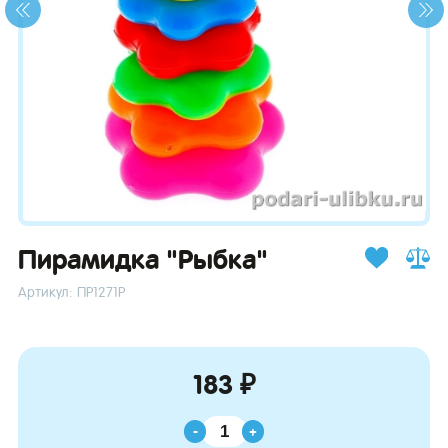
зывы
Пирамидка "Рыбка"
Артикул: ПР1271Р
183 ₽
-
+