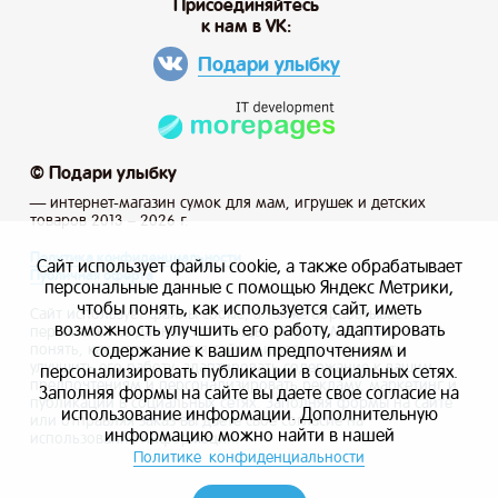
Присоединяйтесь
к нам в VK:
Подари улыбку
© Подари улыбку
— интернет-магазин сумок для мам, игрушек и детских
товаров 2013 – 2026 г.
Политика конфиденциальности
Сайт использует файлы cookie, а также обрабатывает
Публичная оферта
персональные данные с помощью Яндекс Метрики,
чтобы понять, как используется сайт, иметь
Сайт использует файлы cookie, а также обрабатывает
возможность улучшить его работу, адаптировать
персональные данные с помощью Яндекс Метрики, чтобы
содержание к вашим предпочтениям и
понять, как используется сайт, и иметь возможность
улучшить его работу, адаптировать содержание к вашим
персонализировать публикации в социальных сетях.
предпочтениям и персонализировать рекламу, маркетинг и
Заполняя формы на сайте вы даете свое согласие на
публикации в социальных сетях. Заполняя формы на сайте
использование информации. Дополнительную
или отправляя заказ вы даете свое согласие на
информацию можно найти в нашей
использование информации.
Политике конфиденциальности