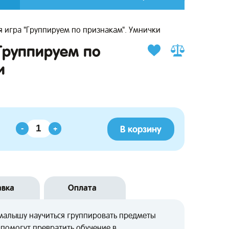
 игра "Группируем по признакам". Умнички
Группируем по
и
В корзину
-
+
авка
Оплата
 малышу научиться группировать предметы
 помогут превратить обучение в