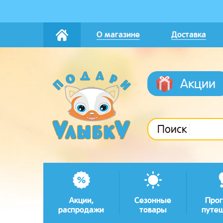
О магазине
Доставка
Акции
Поиск
Акции,
Сезонные
Прог
распродажи
товары
путе