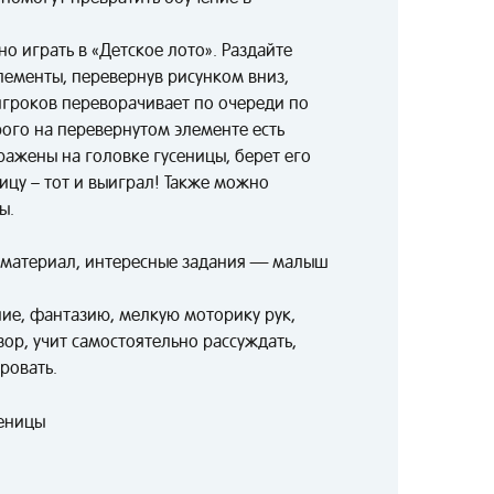
 играть в «Детское лото». Раздайте
лементы, перевернув рисунком вниз,
игроков переворачивает по очереди по
рого на перевернутом элементе есть
бражены на головке гусеницы, берет его
ницу – тот и выиграл! Также можно
ы.
 материал, интересные задания — малыш
ие, фантазию, мелкую моторику рук,
зор, учит самостоятельно рассуждать,
ровать.
сеницы