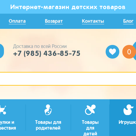
Интернет-магазин детских товаров
Оплата
Возврат
Контакты
Блог
Доставка по всей России
0
+7 (985) 436-85-75
улки и
Товары для
Товары
Игрушк
шествия
родителей
для
детей