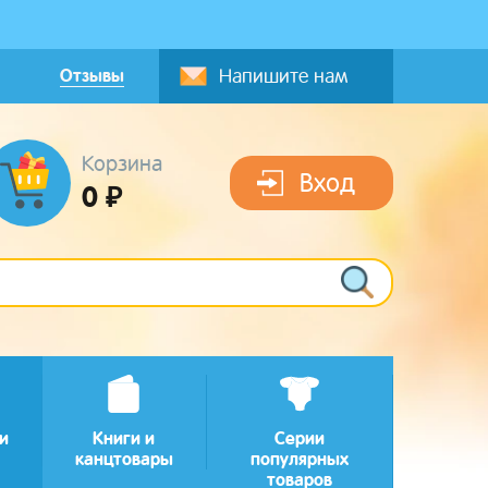
Отзывы
Напишите нам
Корзина
Вход
0 ₽
и
Книги и
Серии
канцтовары
популярных
товаров