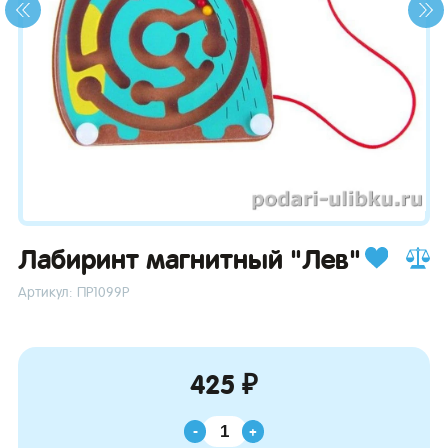
зывы
Лабиринт магнитный "Лев"
Артикул: ПР1099Р
425 ₽
-
+