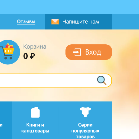
Отзывы
Напишите нам
Корзина
Вход
0 ₽
и
Книги и
Серии
канцтовары
популярных
товаров