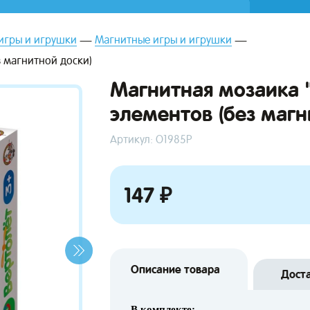
игры и игрушки
Магнитные игры и игрушки
з магнитной доски)
Магнитная мозаика 
элементов (без магн
Артикул: О1985Р
147 ₽
Описание товара
Дост
В комплекте: