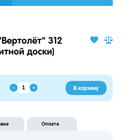
"Вертолёт" 312
итной доски)
В корзину
-
+
авка
Оплата