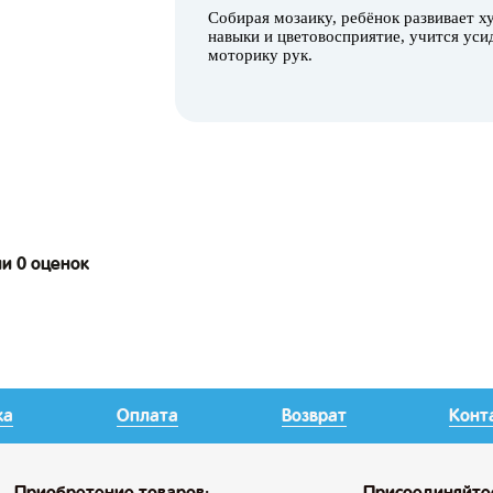
Собирая мозаику, ребёнок развивает х
навыки и цветовосприятие, учится уси
моторику рук.
ии 0 оценок
ка
Оплата
Возврат
Конт
Приобретение товаров:
Присоединяйте