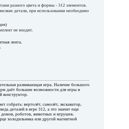
тами разного цвета и формы - 312 элементов.
мелкие детали, при использовании необходимо
ция)
мплект не входит.
тная лента.
.
кательная развивающая игра. Наличие большого
орм даёт большие возможности для игры и
й конструктор.
 собрать: вертолёт, самолёт, экскаватор,
 ведь деталей в игре 312, а это значит еще
домов, роботов, животных и игрушек.
ерце холодильника или другой магнитной