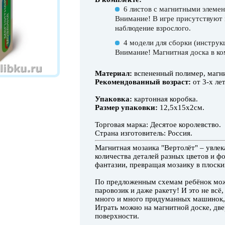
6 листов с магнитными элемен
Внимание! В игре присутствуют 
наблюдение взрослого.
4 модели для сборки (инструк
Внимание! Магнитная доска в ко
Материал:
вспененный полимер, магни
Рекомендованный возраст:
от 3-х лет
Упаковка:
картонная коробка.
Размер упаковки:
12,5х15х2см.
Торговая марка: Десятое королевство.
Страна изготовитель: Россия.
Магнитная мозаика "Вертолёт" – увле
количества деталей разных цветов и ф
фантазии, превращая мозаику в плоски
По предложенным схемам ребёнок может
паровозик и даже ракету! И это не всё,
много и много придуманных машинок, 
Играть можно на магнитной доске, дв
поверхности.