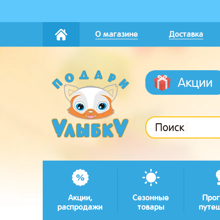
О магазине
Доставка
Акции
Поиск
Акции,
Сезонные
Прог
распродажи
товары
путе