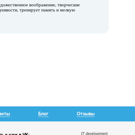
удожественное воображение, творческие
дчивости, тренирует память и мелкую
акты
Блог
Отзывы
сь
к нам в VK: