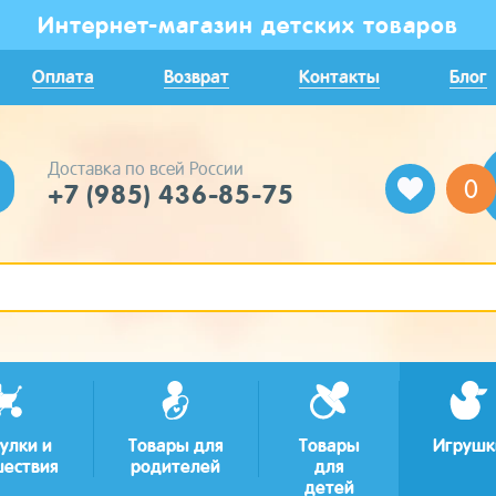
Интернет-магазин детских товаров
Оплата
Возврат
Контакты
Блог
Доставка по всей России
0
+7 (985) 436-85-75
улки и
Товары для
Товары
Игрушк
шествия
родителей
для
детей