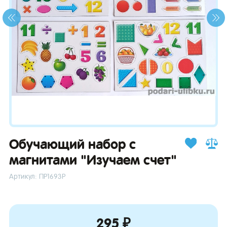
зывы
Обучающий набор с
магнитами "Изучаем счет"
Артикул: ПР1693Р
295 ₽