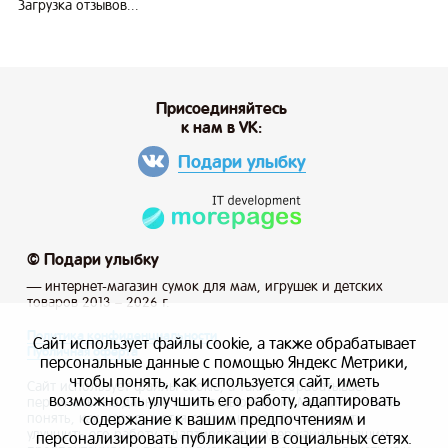
Загрузка отзывов...
Присоединяйтесь
к нам в VK:
Подари улыбку
© Подари улыбку
— интернет-магазин сумок для мам, игрушек и детских
товаров 2013 – 2026 г.
Политика конфиденциальности
Сайт использует файлы cookie, а также обрабатывает
Публичная оферта
персональные данные с помощью Яндекс Метрики,
чтобы понять, как используется сайт, иметь
Сайт использует файлы cookie, а также обрабатывает
возможность улучшить его работу, адаптировать
персональные данные с помощью Яндекс Метрики, чтобы
содержание к вашим предпочтениям и
понять, как используется сайт, и иметь возможность
улучшить его работу, адаптировать содержание к вашим
персонализировать публикации в социальных сетях.