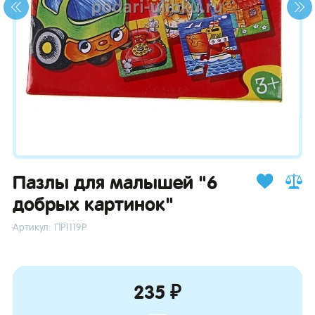
зывы
Пазлы для малышей "6
добрых картинок"
Артикул: ПР1119Р
235 ₽