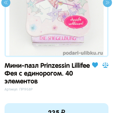
зывы
Мини-пазл Prinzessin Lillifee
Фея с единорогом. 40
элементов
Артикул: ПР1958Р
235 ₽