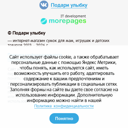
Подари улыбку
© Подари улыбку
— интернет-магазин сумок для мам, игрушек и детских
товаров 2013 – 2026 г.
Политика конфиденциальности
Сайт использует файлы cookie, а также обрабатывает
Публичная оферта
персональные данные с помощью Яндекс Метрики,
чтобы понять, как используется сайт, иметь
Сайт использует файлы cookie, а также обрабатывает
возможность улучшить его работу, адаптировать
персональные данные с помощью Яндекс Метрики, чтобы
содержание к вашим предпочтениям и
понять, как используется сайт, и иметь возможность
улучшить его работу, адаптировать содержание к вашим
персонализировать публикации в социальных сетях.
предпочтениям и персонализировать рекламу, маркетинг и
Заполняя формы на сайте вы даете свое согласие на
публикации в социальных сетях. Заполняя формы на сайте
использование информации. Дополнительную
или отправляя заказ вы даете свое согласие на
информацию можно найти в нашей
использование информации.
Политике конфиденциальности
Понятно