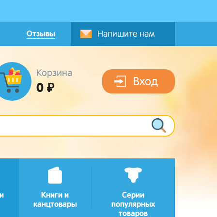
Отзывы
Напишите нам
Корзина
Вход
0 ₽
и
Книги и
Серии
канцтовары
популярных
товаров