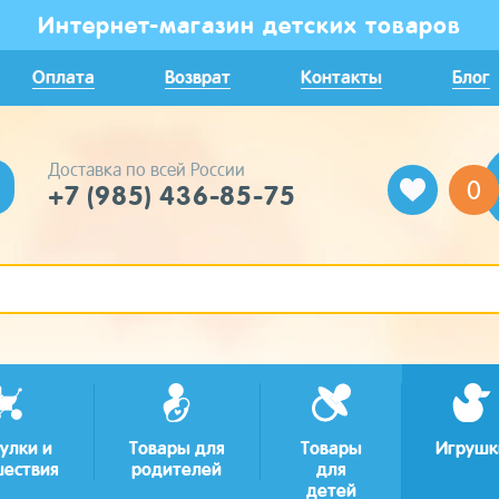
Интернет-магазин детских товаров
Оплата
Возврат
Контакты
Блог
Доставка по всей России
0
+7 (985) 436-85-75
улки и
Товары для
Товары
Игрушк
шествия
родителей
для
детей