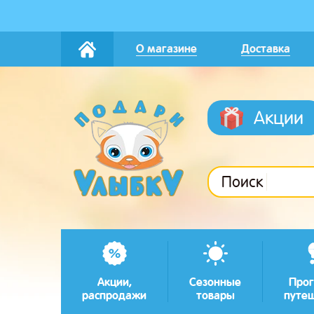
О магазине
Доставка
Акции
Поиск
Акции,
Сезонные
Прог
распродажи
товары
путе