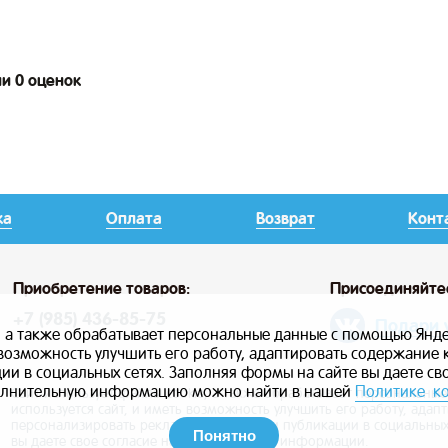
ии 0 оценок
ка
Оплата
Возврат
Конт
Приобретение товаров:
Присоединяйте
+7 (985) 436-85-75
Подари 
, а также обрабатывает персональные данные с помощью Янде
ь возможность улучшить его работу, адаптировать содержание
и в социальных сетях. Заполняя формы на сайте вы даете св
лнительную информацию можно найти в нашей
Политике к
Сайт использует файлы cookie, а также обрабатывает персональны
используется сайт, и иметь возможность улучшить его работу, ада
персонализировать рекламу, маркетинг и публикации в социальных
Понятно
вы даете свое согласие на использование информации.