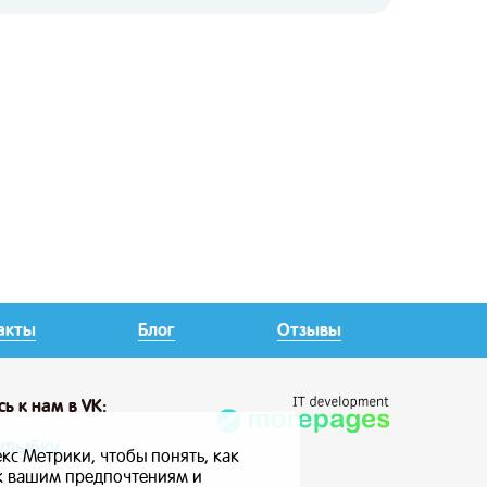
акты
Блог
Отзывы
сь
к нам в VK:
улыбку
кс Метрики, чтобы понять, как
 к вашим предпочтениям и