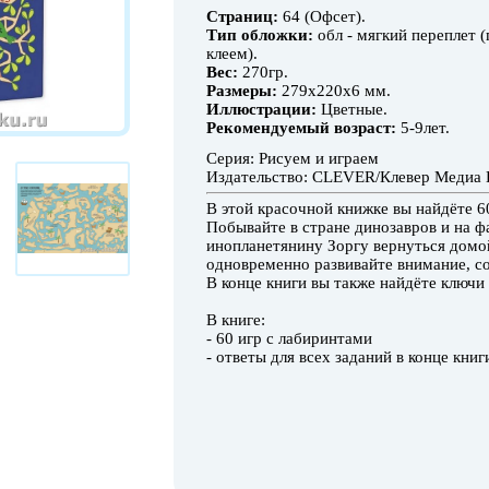
Страниц:
64 (Офсет).
Тип обложки:
обл - мягкий переплет (
клеем).
Вес:
270гр.
Размеры:
279x220x6 мм.
Иллюстрации:
Цветные.
Рекомендуемый возраст:
5-9лет.
Серия: Рисуем и играем
Издательство: CLEVER/Клевер Медиа 
В этой красочной книжке вы найдёте 6
Побывайте в стране динозавров и на ф
инопланетянину Зоргу вернуться домо
одновременно развивайте внимание, с
В
конце книги вы также найдёте ключи 
В книге:
- 60 игр с лабиринтами
- ответы для всех заданий в конце книг