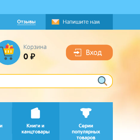
Отзывы
Напишите нам
Корзина
Вход
0 ₽
и
Книги и
Серии
канцтовары
популярных
товаров