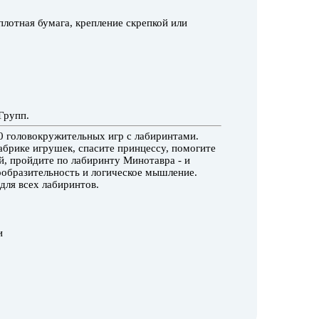
плотная бумага, крепление скрепкой или
Групп.
0 головокружительных игр с лабиринтами.
абрике игрушек, спасите принцессу, помогите
й, пройдите по лабиринту Минотавра - и
ообразительность и логическое мышление.
для всех лабиринтов.
и