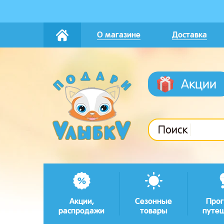
О магазине
Доставка
Акции
Поиск
Акции,
Сезонные
Прог
распродажи
товары
путе