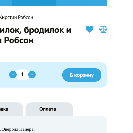
Кирстин Робсон
илок, бродилок и
н Робсон
В корзину
-
+
авка
Оплата
, Эверолл Найера.