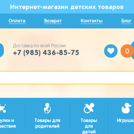
Интернет-магазин детских товаров
Оплата
Возврат
Контакты
Блог
Доставка по всей России
0
+7 (985) 436-85-75
улки и
Товары для
Товары
Игрушк
шествия
родителей
для
детей