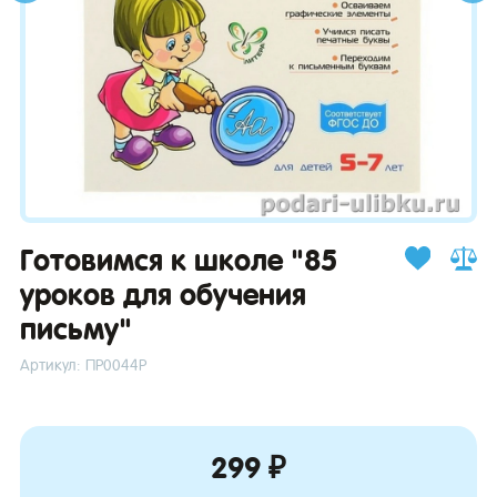
зывы
Готовимся к школе "85
уроков для обучения
письму"
Артикул: ПР0044Р
299 ₽