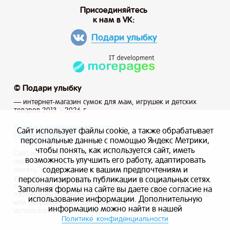
Присоединяйтесь
к нам в VK:
Подари улыбку
© Подари улыбку
— интернет-магазин сумок для мам, игрушек и детских
товаров 2013 – 2026 г.
Политика конфиденциальности
Сайт использует файлы cookie, а также обрабатывает
Публичная оферта
персональные данные с помощью Яндекс Метрики,
чтобы понять, как используется сайт, иметь
Сайт использует файлы cookie, а также обрабатывает
возможность улучшить его работу, адаптировать
персональные данные с помощью Яндекс Метрики, чтобы
содержание к вашим предпочтениям и
понять, как используется сайт, и иметь возможность
улучшить его работу, адаптировать содержание к вашим
персонализировать публикации в социальных сетях.
предпочтениям и персонализировать рекламу, маркетинг и
Заполняя формы на сайте вы даете свое согласие на
публикации в социальных сетях. Заполняя формы на сайте
использование информации. Дополнительную
или отправляя заказ вы даете свое согласие на
информацию можно найти в нашей
использование информации.
Политике конфиденциальности