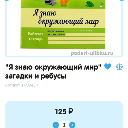
зывы
"Я знаю окружающий мир"
загадки и ребусы
Артикул: ПР0043Р
125 ₽
-
+