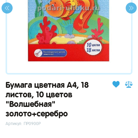
зывы
Бумага цветная А4, 18
листов, 10 цветов
"Волшебная"
золото+серебро
Артикул: ПР0900Р