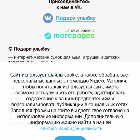
Присоединяйтесь
к нам в VK:
Подари улыбку
© Подари улыбку
— интернет-магазин сумок для мам, игрушек и детских
товаров 2013 – 2026 г.
Политика конфиденциальности
Сайт использует файлы cookie, а также обрабатывает
Публичная оферта
персональные данные с помощью Яндекс Метрики,
чтобы понять, как используется сайт, иметь
Сайт использует файлы cookie, а также обрабатывает
возможность улучшить его работу, адаптировать
персональные данные с помощью Яндекс Метрики, чтобы
содержание к вашим предпочтениям и
понять, как используется сайт, и иметь возможность
улучшить его работу, адаптировать содержание к вашим
персонализировать публикации в социальных сетях.
предпочтениям и персонализировать рекламу, маркетинг и
Заполняя формы на сайте вы даете свое согласие на
публикации в социальных сетях. Заполняя формы на сайте
использование информации. Дополнительную
или отправляя заказ вы даете свое согласие на
информацию можно найти в нашей
использование информации.
Политике конфиденциальности