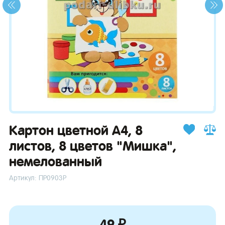
зывы
Картон цветной А4, 8
листов, 8 цветов "Мишка",
немелованный
Артикул: ПР0903Р
49 ₽