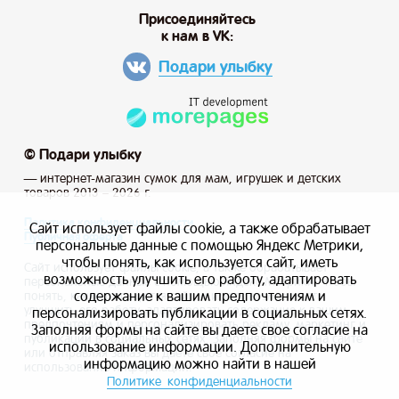
Присоединяйтесь
к нам в VK:
Подари улыбку
© Подари улыбку
— интернет-магазин сумок для мам, игрушек и детских
товаров 2013 – 2026 г.
Политика конфиденциальности
Сайт использует файлы cookie, а также обрабатывает
Публичная оферта
персональные данные с помощью Яндекс Метрики,
чтобы понять, как используется сайт, иметь
Сайт использует файлы cookie, а также обрабатывает
возможность улучшить его работу, адаптировать
персональные данные с помощью Яндекс Метрики, чтобы
содержание к вашим предпочтениям и
понять, как используется сайт, и иметь возможность
улучшить его работу, адаптировать содержание к вашим
персонализировать публикации в социальных сетях.
предпочтениям и персонализировать рекламу, маркетинг и
Заполняя формы на сайте вы даете свое согласие на
публикации в социальных сетях. Заполняя формы на сайте
использование информации. Дополнительную
или отправляя заказ вы даете свое согласие на
информацию можно найти в нашей
использование информации.
Политике конфиденциальности