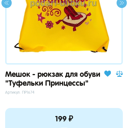
зывы
Мешок - рюкзак для обуви
"Туфельки Принцессы"
Артикул: ПР1674
199 ₽