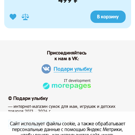
В корзину
Присоединяйтесь
к нам в VK:
Подари улыбку
© Подари улыбку
— интернет-магазин сумок для мам, игрушек и детских
товаров 2013 – 2026 г.
Политика конфиденциальности
Сайт использует файлы cookie, а также обрабатывает
Публичная оферта
персональные данные с помощью Яндекс Метрики,