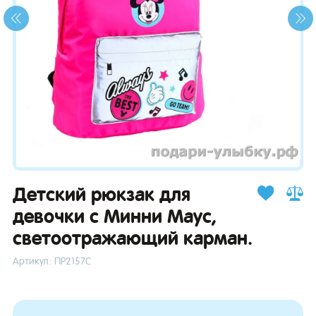
зывы
Детский рюкзак для
девочки с Минни Маус,
светоотражающий карман.
Артикул: ПР2157С