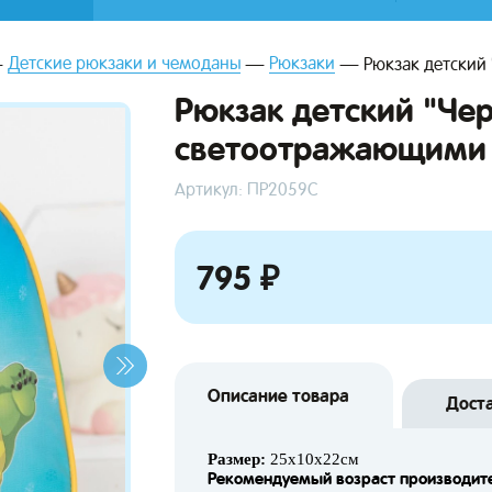
Детские рюкзаки и чемоданы
Рюкзаки
Рюкзак детский
Рюкзак детский "Че
светоотражающими
Артикул: ПР2059С
795 ₽
Описание товара
Дост
Размер:
25х10х22см
Рекомендуемый возраст производит