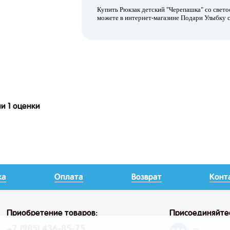
Купить Рюкзак детский "Черепашка" со све
можете в интернет-магазине Подари Улыбку с
и 1 оценки
ка
Оплата
Возврат
Конт
Приобретение товаров:
Присоединяйте
+7 (985) 436-85-75