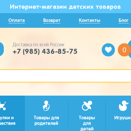
Интернет-магазин детских товаров
Оплата
Возврат
Контакты
Блог
Доставка по всей России
0
+7 (985) 436-85-75
улки и
Товары для
Товары
Игрушк
шествия
родителей
для
детей