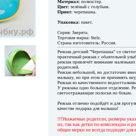
Материал:
полиэстер.
Цвет:
зелёный с голубым.
Принт:
черепашка.
Упаковка:
пакет.
Серия: Зверята.
Торговая марка: Stelz.
Страна изготовитель: Россия.
Рюкзак детский "Черепашка" со свето
практичный рюкзак с обаятельной улы
рюкзак привлечёт внимание маленьких
родителей.
Рюкзак небольшой, но достаточно вме
малышу, но при этом не причинять не
Рюкзак из качественного водоотталкив
У рюкзака одно большое отделение. Р
светоотражающие полоски по бокам.
Рюкзак отлично подойдёт и для прогулк
качестве подарка для малыша!
!!!Уважаемые родители, размеры ука
их, так как детки по комплекции и р
общие мерки не всегда подходят для в