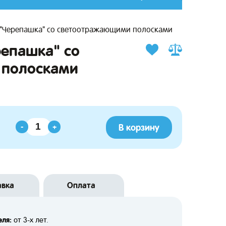
 "Черепашка" со светоотражающими полосками
репашка" со
 полосками
В корзину
-
+
авка
Оплата
еля:
от 3-х лет.