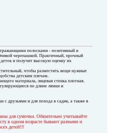
отражающими полосками - позитивный и
бчивой черепашкой. Практичный, прочный
 деток и получит высокую оценку их
стительный, чтобы разместить вещи нужные
удобства детским плечам.
ающего материала, лицевая стенка плотная.
егулирующиеся по длине лямки и
и с друзьями и для похода в садик, а также в
заны для сумочки. Обязательно учитывайте
осту в одном возрасте бывают разными и
сех детей!!!