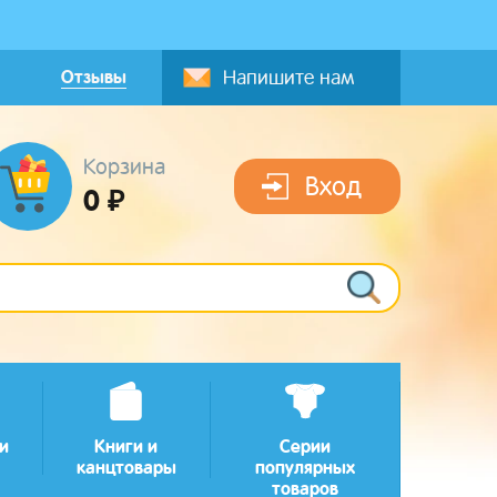
Отзывы
Напишите нам
Корзина
Вход
0 ₽
и
Книги и
Серии
канцтовары
популярных
товаров