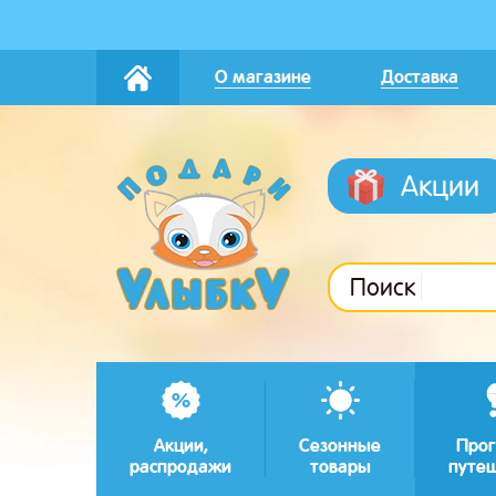
О магазине
Доставка
Акции
Поиск
Акции,
Сезонные
Прог
распродажи
товары
путе