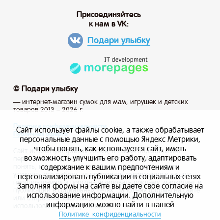
Присоединяйтесь
к нам в VK:
Подари улыбку
© Подари улыбку
— интернет-магазин сумок для мам, игрушек и детских
товаров 2013 – 2026 г.
Политика конфиденциальности
Сайт использует файлы cookie, а также обрабатывает
Публичная оферта
персональные данные с помощью Яндекс Метрики,
чтобы понять, как используется сайт, иметь
Сайт использует файлы cookie, а также обрабатывает
возможность улучшить его работу, адаптировать
персональные данные с помощью Яндекс Метрики, чтобы
содержание к вашим предпочтениям и
понять, как используется сайт, и иметь возможность
улучшить его работу, адаптировать содержание к вашим
персонализировать публикации в социальных сетях.
предпочтениям и персонализировать рекламу, маркетинг и
Заполняя формы на сайте вы даете свое согласие на
публикации в социальных сетях. Заполняя формы на сайте
использование информации. Дополнительную
или отправляя заказ вы даете свое согласие на
информацию можно найти в нашей
использование информации.
Политике конфиденциальности