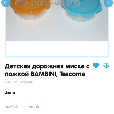
зывы
Детская дорожная миска с
ложкой BAMBINI, Tescoma
Артикул: ПР1543Р
Цвета
голубой
оранжевый
-